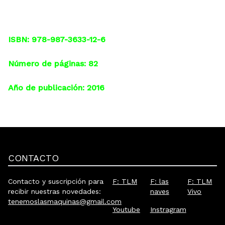
ISBN: 978-987-3633-12-6
Número de páginas: 82
Año de publicación: 2016
CONTACTO
Contacto y suscripción para
F: TLM
F: las
F: TLM
recibir nuestras novedades:
naves
Vivo
tenemoslasmaquinas@gmail.com
Youtube
Instragram