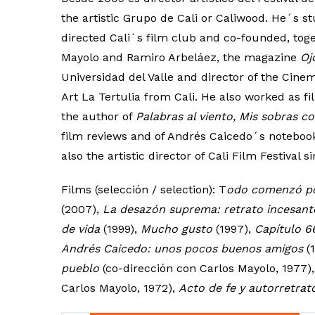
the artistic Grupo de Cali or Caliwood. He´s st
directed Cali´s film club and co-founded, tog
Mayolo and Ramiro Arbeláez, the magazine
Oj
Universidad del Valle and director of the Ci
Art La Tertulia from Cali. He also worked as fi
the author of
Palabras al viento, Mis sobras 
film reviews and of Andrés Caicedo´s noteboo
also the artistic director of Cali Film Festival 
Films (selección / selection): T
odo comenzó po
(2007),
La desazón suprema: retrato incesant
de vida
(1999),
Mucho gusto
(1997),
Capítulo 
Andrés Caicedo: unos pocos buenos amigos
(
pueblo
(co-dirección con Carlos Mayolo, 1977)
Carlos Mayolo, 1972),
Acto de fe y autorretra