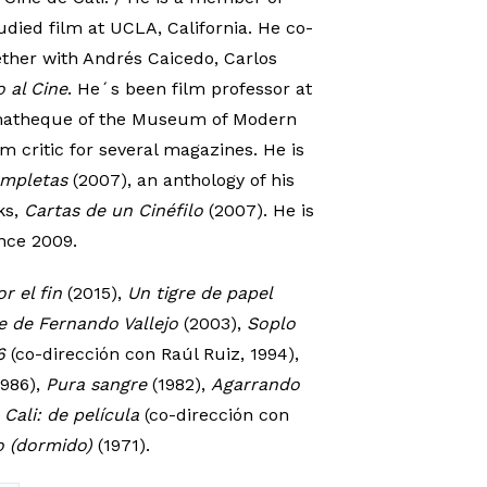
udied film at UCLA, California. He co-
ether with Andrés Caicedo, Carlos
o al Cine
. He´s been film professor at
nematheque of the Museum of Modern
lm critic for several magazines. He is
completas
(2007), an anthology of his
ks,
Cartas de un Cinéfilo
(2007). He is
since 2009.
r el fin
(2015),
Un tigre de papel
e de Fernando Vallejo
(2003),
Soplo
66
(co-dirección con Raúl Ruiz, 1994),
1986),
Pura sangre
(1982),
Agarrando
,
Cali: de película
(co-dirección con
to (dormido)
(1971).