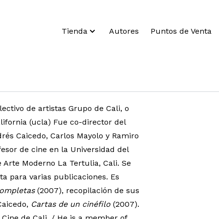
Tienda
Autores
Puntos de Venta
ectivo de artistas Grupo de Cali, o
ifornia (ucla) Fue co-director del
drés Caicedo, Carlos Mayolo y Ramiro
fesor de cine en la Universidad del
 Arte Moderno La Tertulia, Cali. Se
a para varias publicaciones. Es
 completas
(2007), recopilación de sus
 Caicedo,
Cartas de un cinéfilo
(2007).
e Cine de Cali. / He is a member of