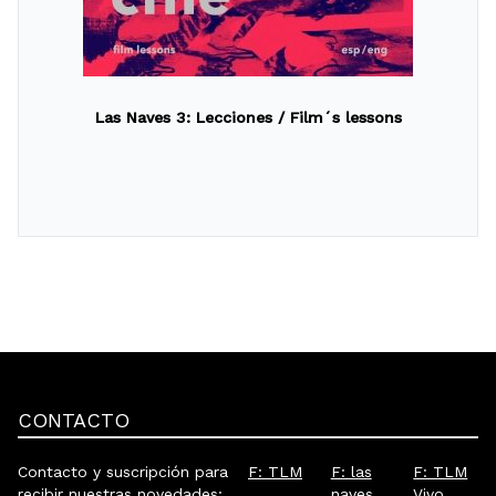
Las Naves 3: Lecciones / Film´s lessons
CONTACTO
Contacto y suscripción para
F: TLM
F: las
F: TLM
recibir nuestras novedades:
naves
Vivo